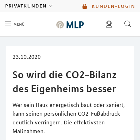
MLP
privatkunden
kunden-login
menü
Inhalt
diese website durchsuchen
mlp berater finden
23.10.2020
So wird die CO2-Bilanz
des Eigenheims besser
Wer sein Haus energetisch baut oder saniert,
kann seinen persönlichen CO2-Fußabdruck
deutlich verringern. Die effektivsten
Maßnahmen.