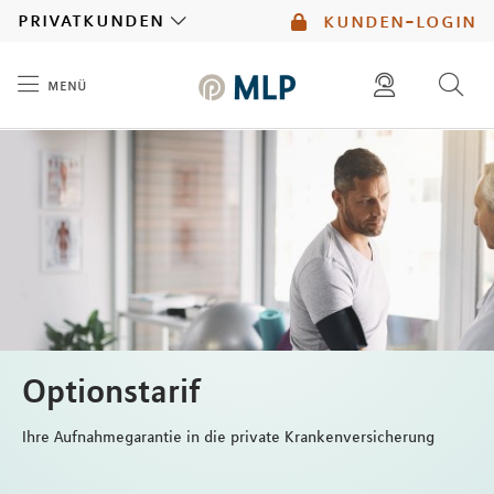
MLP
privatkunden
kunden-login
menü
Inhalt
diese website durchsuchen
mlp berater finden
Optionstarif
Ihre Aufnahmegarantie in die private Krankenversicherung