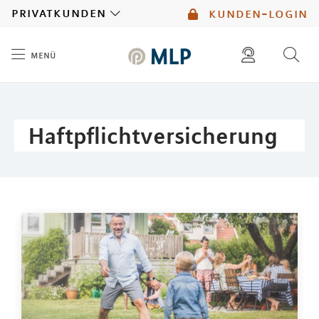
MLP
privatkunden
kunden-login
menü
Inhalt
diese website durchsuchen
mlp berater finden
Haftpflichtversicherung