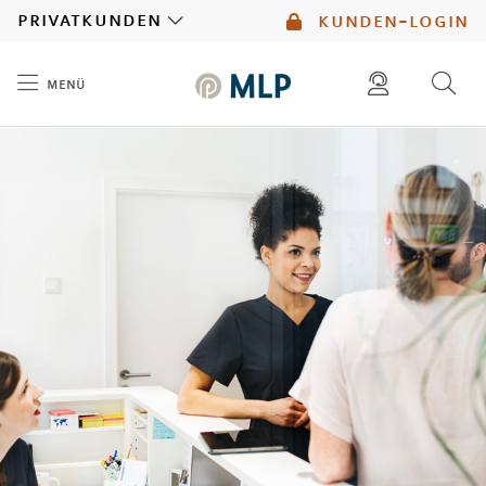
MLP
privatkunden
kunden-login
menü
Inhalt
diese website durchsuchen
mlp berater finden