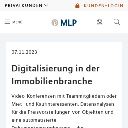
MLP
privatkunden
kunden-login
menü
Inhalt
diese website durchsuchen
mlp berater finden
07.11.2023
Digitalisierung in der
Immobilienbranche
Video-Konferenzen mit Teammitgliedern oder
Miet- und Kaufinteressenten, Datenanalysen
für die Preisvorstellungen von Objekten und
eine automatisierte